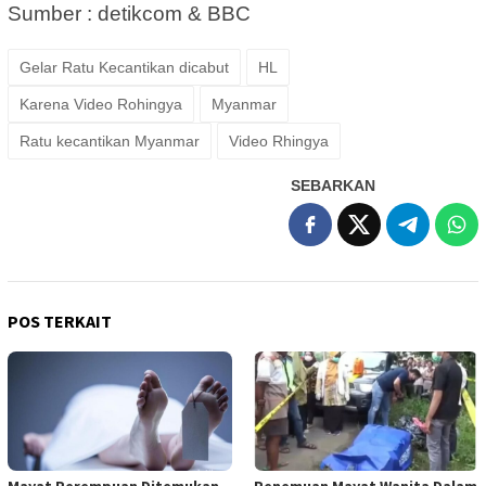
Sumber : detikcom & BBC
Gelar Ratu Kecantikan dicabut
HL
Karena Video Rohingya
Myanmar
Ratu kecantikan Myanmar
Video Rhingya
SEBARKAN
POS TERKAIT
Mayat Perempuan Ditemukan
Penemuan Mayat Wanita Dalam