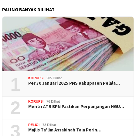
PALING BANYAK DILIHAT
1
KORUPSI
205 Dilihat
Per 30 Januari 2025 PNS Kabupaten Pelala…
2
KORUPSI
76 Dilihat
Mentri ATR BPN Pastikan Perpanjangan HGU…
3
RELIGI
73 Dilihat
Majlis Ta’lim Assakinah Taja Perin…