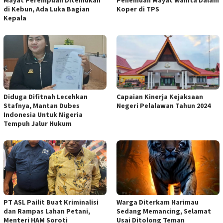
di Kebun, Ada Luka Bagian
Koper di TPS
Kepala
Diduga Difitnah Lecehkan
Capaian Kinerja Kejaksaan
Stafnya, Mantan Dubes
Negeri Pelalawan Tahun 2024
Indonesia Untuk Nigeria
Tempuh Jalur Hukum
PT ASL Pailit Buat Kriminalisi
Warga Diterkam Harimau
dan Rampas Lahan Petani,
Sedang Memancing, Selamat
Menteri HAM Soroti
Usai Ditolong Teman