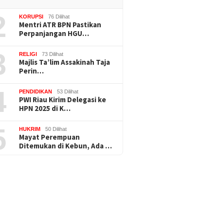
2
KORUPSI
76 Dilihat
Mentri ATR BPN Pastikan
Perpanjangan HGU…
3
RELIGI
73 Dilihat
Majlis Ta’lim Assakinah Taja
Perin…
4
PENDIDIKAN
53 Dilihat
PWI Riau Kirim Delegasi ke
HPN 2025 di K…
5
HUKRIM
50 Dilihat
Mayat Perempuan
Ditemukan di Kebun, Ada …