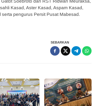
D Gatot Soebroto dan RST Ridwan Meuraksa,
asahli Kasad, Aster Kasad, Aspam Kasad,
 serta pengurus Persit Pusat Mabesad.
SEBARKAN