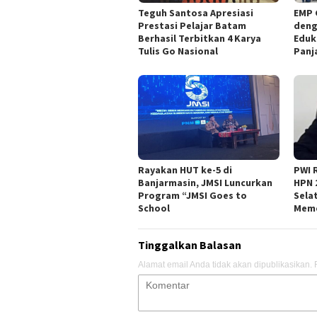
Teguh Santosa Apresiasi
EMP 
Prestasi Pelajar Batam
deng
Berhasil Terbitkan 4 Karya
Eduk
Tulis Go Nasional
Panj
Rayakan HUT ke-5 di
PWI 
Banjarmasin, JMSI Luncurkan
HPN 
Program “JMSI Goes to
Sela
School
Meme
Tinggalkan Balasan
Alamat email Anda tidak akan dipublikasikan.