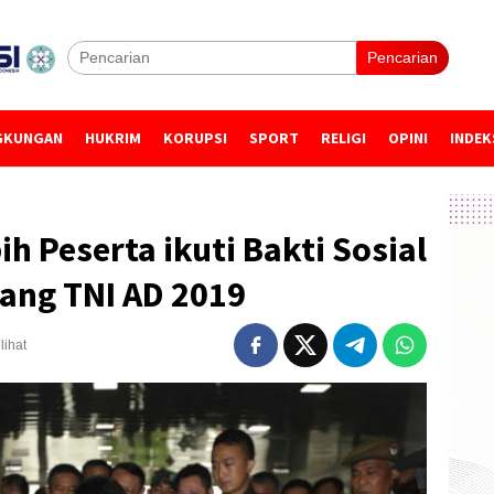
Pencarian
GKUNGAN
HUKRIM
KORUPSI
SPORT
RELIGI
OPINI
INDEK
bih Peserta ikuti Bakti Sosial
ang TNI AD 2019
lihat