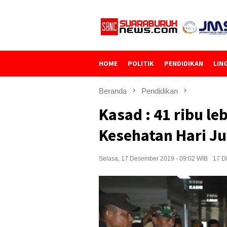
Loncat
ke
konten
HOME
POLITIK
PENDIDIKAN
LIN
Beranda
Pendidikan
Kasad : 41 ribu le
Kesehatan Hari Ju
Selasa, 17 Desember 2019 - 09:02 WIB
17 Di