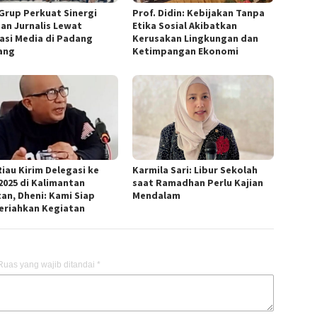
Grup Perkuat Sinergi
Prof. Didin: Kebijakan Tanpa
an Jurnalis Lewat
Etika Sosial Akibatkan
asi Media di Padang
Kerusakan Lingkungan dan
ang
Ketimpangan Ekonomi
Riau Kirim Delegasi ke
Karmila Sari: Libur Sekolah
2025 di Kalimantan
saat Ramadhan Perlu Kajian
tan, Dheni: Kami Siap
Mendalam
riahkan Kegiatan
Ruas yang wajib ditandai
*