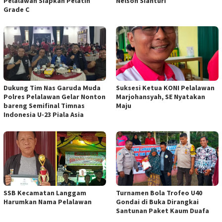
Pelalawan Siapkan Pelatih
Nelson Sianturi
Grade C
Dukung Tim Nas Garuda Muda
Suksesi Ketua KONI Pelalawan
Polres Pelalawan Gelar Nonton
Marjohansyah, SE Nyatakan
bareng Semifinal Timnas
Maju
Indonesia U-23 Piala Asia
SSB Kecamatan Langgam
Turnamen Bola Trofeo U40
Harumkan Nama Pelalawan
Gondai di Buka Dirangkai
Santunan Paket Kaum Duafa