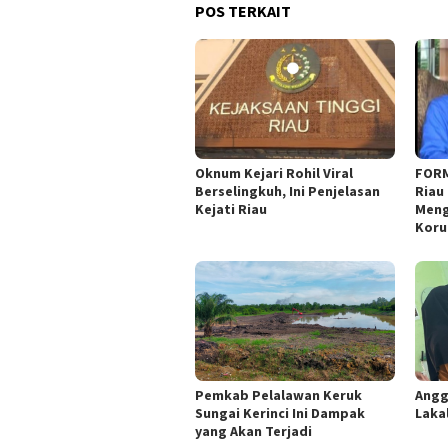
POS TERKAIT
Oknum Kejari Rohil Viral
FORM
Berselingkuh, Ini Penjelasan
Riau 
Kejati Riau
Meng
Koru
Pemkab Pelalawan Keruk
Angg
Sungai Kerinci Ini Dampak
Laka
yang Akan Terjadi