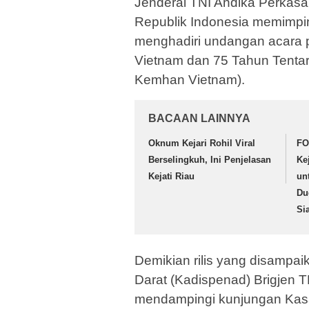
Jenderal TNI Andika Perkasa
Republik Indonesia memimpin
menghadiri undangan acara 
Vietnam dan 75 Tahun Tentar
Kemhan Vietnam).
BACAAN LAINNYA
Oknum Kejari Rohil Viral
FO
Berselingkuh, Ini Penjelasan
Ke
Kejati Riau
un
Du
Si
Demikian rilis yang disampa
Darat (Kadispenad) Brigjen T
mendampingi kunjungan Kas