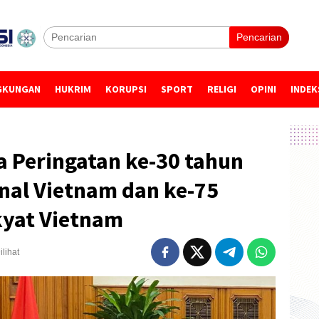
Pencarian
GKUNGAN
HUKRIM
KORUPSI
SPORT
RELIGI
OPINI
INDEK
a Peringatan ke-30 tahun
nal Vietnam dan ke-75
kyat Vietnam
ilihat