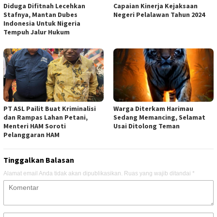
Diduga Difitnah Lecehkan
Capaian Kinerja Kejaksaan
Stafnya, Mantan Dubes
Negeri Pelalawan Tahun 2024
Indonesia Untuk Nigeria
Tempuh Jalur Hukum
PT ASL Pailit Buat Kriminalisi
Warga Diterkam Harimau
dan Rampas Lahan Petani,
Sedang Memancing, Selamat
Menteri HAM Soroti
Usai Ditolong Teman
Pelanggaran HAM
Tinggalkan Balasan
Alamat email Anda tidak akan dipublikasikan.
Ruas yang wajib ditandai
*