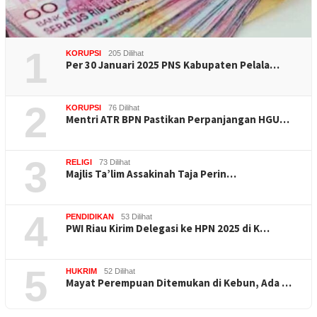
1
KORUPSI
205 Dilihat
Per 30 Januari 2025 PNS Kabupaten Pelala…
2
KORUPSI
76 Dilihat
Mentri ATR BPN Pastikan Perpanjangan HGU…
3
RELIGI
73 Dilihat
Majlis Ta’lim Assakinah Taja Perin…
4
PENDIDIKAN
53 Dilihat
PWI Riau Kirim Delegasi ke HPN 2025 di K…
5
HUKRIM
52 Dilihat
Mayat Perempuan Ditemukan di Kebun, Ada …