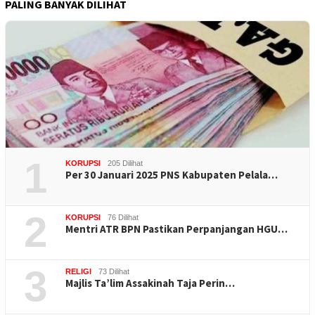
PALING BANYAK DILIHAT
1
KORUPSI
205 Dilihat
Per 30 Januari 2025 PNS Kabupaten Pelala…
2
KORUPSI
76 Dilihat
Mentri ATR BPN Pastikan Perpanjangan HGU…
3
RELIGI
73 Dilihat
Majlis Ta’lim Assakinah Taja Perin…