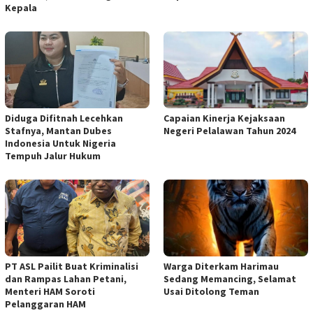
Kepala
Diduga Difitnah Lecehkan
Capaian Kinerja Kejaksaan
Stafnya, Mantan Dubes
Negeri Pelalawan Tahun 2024
Indonesia Untuk Nigeria
Tempuh Jalur Hukum
PT ASL Pailit Buat Kriminalisi
Warga Diterkam Harimau
dan Rampas Lahan Petani,
Sedang Memancing, Selamat
Menteri HAM Soroti
Usai Ditolong Teman
Pelanggaran HAM