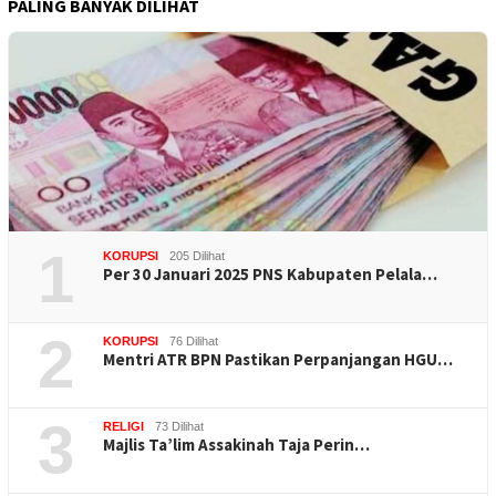
PALING BANYAK DILIHAT
1
KORUPSI
205 Dilihat
Per 30 Januari 2025 PNS Kabupaten Pelala…
2
KORUPSI
76 Dilihat
Mentri ATR BPN Pastikan Perpanjangan HGU…
3
RELIGI
73 Dilihat
Majlis Ta’lim Assakinah Taja Perin…