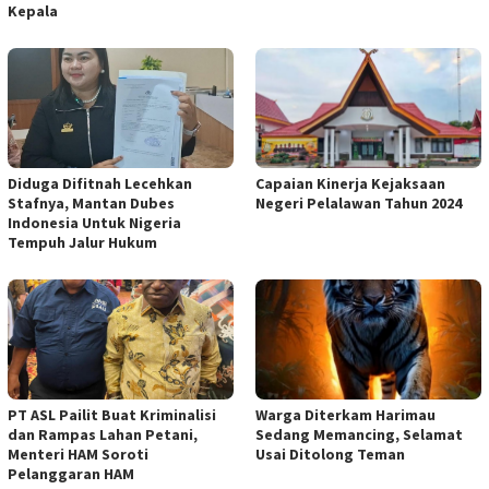
Kepala
Diduga Difitnah Lecehkan
Capaian Kinerja Kejaksaan
Stafnya, Mantan Dubes
Negeri Pelalawan Tahun 2024
Indonesia Untuk Nigeria
Tempuh Jalur Hukum
PT ASL Pailit Buat Kriminalisi
Warga Diterkam Harimau
dan Rampas Lahan Petani,
Sedang Memancing, Selamat
Menteri HAM Soroti
Usai Ditolong Teman
Pelanggaran HAM