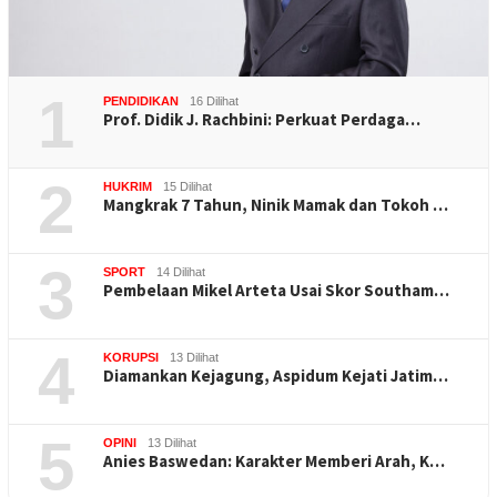
1
PENDIDIKAN
16 Dilihat
Prof. Didik J. Rachbini: Perkuat Perdaga…
2
HUKRIM
15 Dilihat
Mangkrak 7 Tahun, Ninik Mamak dan Tokoh …
3
SPORT
14 Dilihat
Pembelaan Mikel Arteta Usai Skor Southam…
4
KORUPSI
13 Dilihat
Diamankan Kejagung, Aspidum Kejati Jatim…
5
OPINI
13 Dilihat
Anies Baswedan: Karakter Memberi Arah, K…