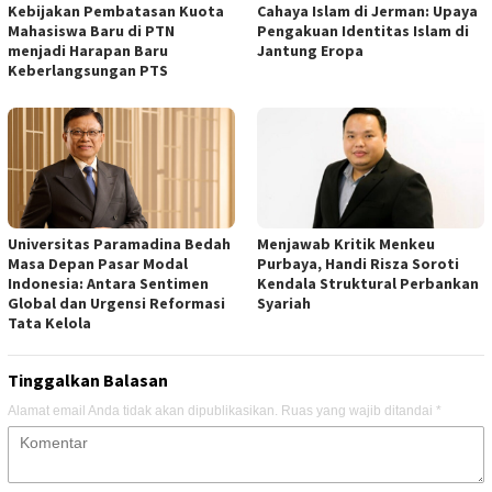
Kebijakan Pembatasan Kuota
Cahaya Islam di Jerman: Upaya
Mahasiswa Baru di PTN
Pengakuan Identitas Islam di
menjadi Harapan Baru
Jantung Eropa
Keberlangsungan PTS
Universitas Paramadina Bedah
Menjawab Kritik Menkeu
Masa Depan Pasar Modal
Purbaya, Handi Risza Soroti
Indonesia: Antara Sentimen
Kendala Struktural Perbankan
Global dan Urgensi Reformasi
Syariah
Tata Kelola
Tinggalkan Balasan
Alamat email Anda tidak akan dipublikasikan.
Ruas yang wajib ditandai
*