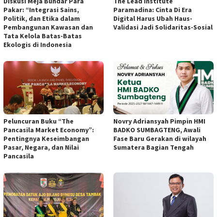
Diskusi Meja Bundar Para
The Lead Institute
Pakar: “Integrasi Sains,
Paramadina: Cinta Di Era
Politik, dan Etika dalam
Digital Harus Ubah Haus-
Pembangunan Kawasan dan
Validasi Jadi Solidaritas-Sosial
Tata Kelola Batas-Batas
Ekologis di Indonesia
Peluncuran Buku “The
Novry Adriansyah Pimpin HMI
Pancasila Market Economy”:
BADKO SUMBAGTENG, Awali
Pentingnya Keseimbangan
Fase Baru Gerakan di wilayah
Pasar, Negara, dan Nilai
Sumatera Bagian Tengah
Pancasila