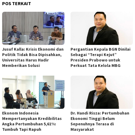
POS TERKAIT
Jusuf Kalla: Krisis Ekonomi dan
Pergantian Kepala BGN Dinilai
Politik Tidak Bisa Dipisahkan,
Sebagai “Terapi Kejut”
Universitas Harus Hadir
Presiden Prabowo untuk
Memberikan Solusi
Perkuat Tata Kelola MBG
Ekonom Indonesia
Dr. Handi Risza: Pertumbuhan
Mempertanyakan Kredibilitas
Ekonomi Tinggi Belum
Angka Pertumbuhan 5,61%:
Sepenuhnya Terasa di
Tumbuh Tapi Rapuh
Masyarakat