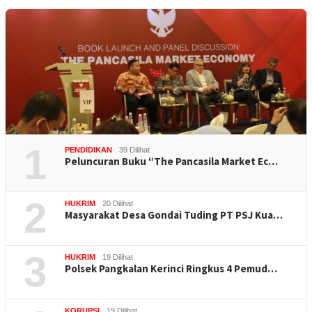
1
PENDIDIKAN
39 Dilihat
Peluncuran Buku “The Pancasila Market Ec…
2
HUKRIM
20 Dilihat
Masyarakat Desa Gondai Tuding PT PSJ Kua…
3
HUKRIM
19 Dilihat
Polsek Pangkalan Kerinci Ringkus 4 Pemud…
KORUPSI
19 Dilihat