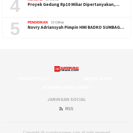
4
Proyek Gedung Rp10 Miliar Dipertanyakan,…
5
PENDIDIKAN
19 Dilihat
Novry Adriansyah Pimpin HMI BADKO SUMBAG…
PRIVACY POLICY
INDEKS BERITA
PEDOMAN MEDIA SIBER
JARINGAN SOCIAL
RSS
Copyright @ suaraburunews.com all right reserved