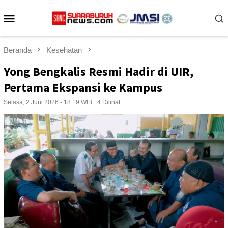
Loncat
Menu
ke
konten
Mobile
Beranda
Kesehatan
Yong Bengkalis Resmi Hadir di UIR,
Pertama Ekspansi ke Kampus
Selasa, 2 Juni 2026 - 18:19 WIB
4 Dilihat