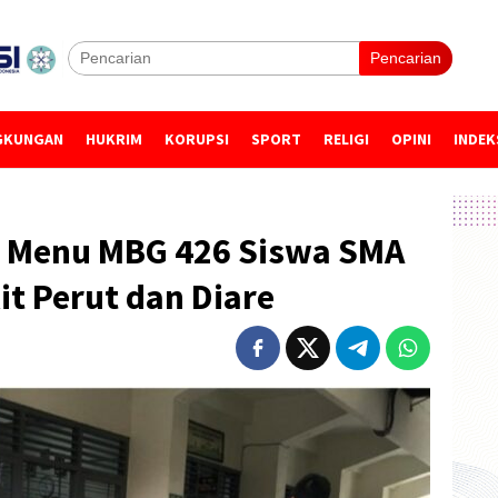
Pencarian
GKUNGAN
HUKRIM
KORUPSI
SPORT
RELIGI
OPINI
INDEK
n Menu MBG 426 Siswa SMA
it Perut dan Diare