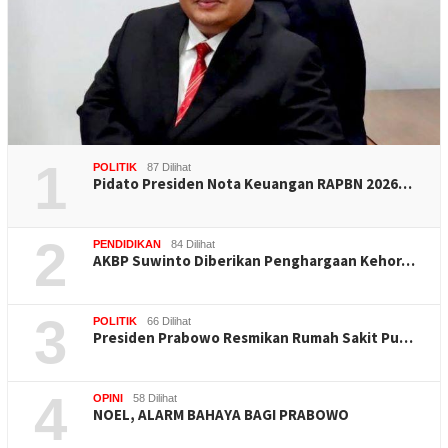
1
POLITIK
87 Dilihat
Pidato Presiden Nota Keuangan RAPBN 2026…
2
PENDIDIKAN
84 Dilihat
AKBP Suwinto Diberikan Penghargaan Kehor…
3
POLITIK
66 Dilihat
Presiden Prabowo Resmikan Rumah Sakit Pu…
4
OPINI
58 Dilihat
NOEL, ALARM BAHAYA BAGI PRABOWO