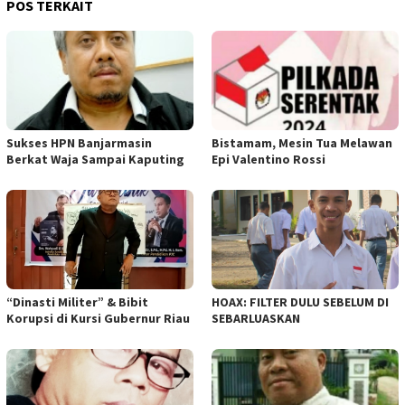
POS TERKAIT
Sukses HPN Banjarmasin
Bistamam, Mesin Tua Melawan
Berkat Waja Sampai Kaputing
Epi Valentino Rossi
“Dinasti Militer” & Bibit
HOAX: FILTER DULU SEBELUM DI
Korupsi di Kursi Gubernur Riau
SEBARLUASKAN