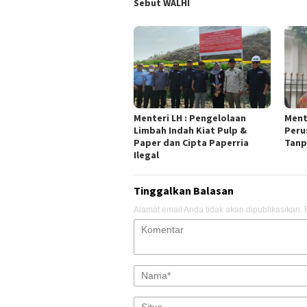
Sebut WALHI
Menteri LH : Pengelolaan
Ment
Limbah Indah Kiat Pulp &
Peru
Paper dan Cipta Paperria
Tanp
Ilegal
Tinggalkan Balasan
Alamat email Anda tidak akan dipublikasikan.