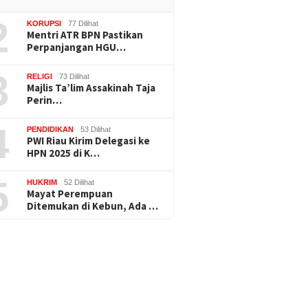
2
KORUPSI
77 Dilihat
Mentri ATR BPN Pastikan
Perpanjangan HGU…
3
RELIGI
73 Dilihat
Majlis Ta’lim Assakinah Taja
Perin…
4
PENDIDIKAN
53 Dilihat
PWI Riau Kirim Delegasi ke
HPN 2025 di K…
5
HUKRIM
52 Dilihat
Mayat Perempuan
Ditemukan di Kebun, Ada …