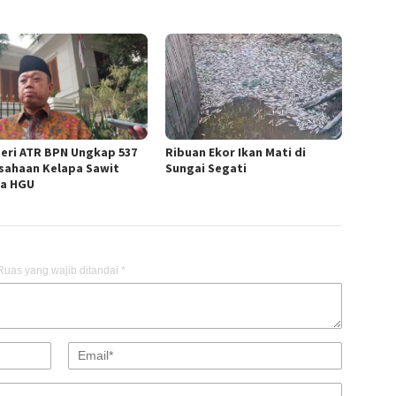
eri ATR BPN Ungkap 537
Ribuan Ekor Ikan Mati di
sahaan Kelapa Sawit
Sungai Segati
a HGU
Ruas yang wajib ditandai
*