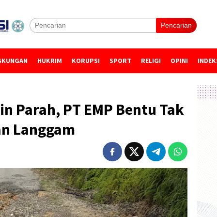
Pencarian
GKUNGAN
HUKRIM
KORUPSI
SPORT
RELIGI
OPINI
INDEK
in Parah, PT EMP Bentu Tak
lan Langgam