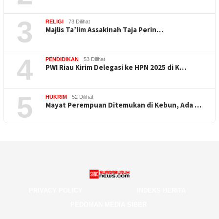
3
RELIGI
73 Dilihat
Majlis Ta’lim Assakinah Taja Perin…
4
PENDIDIKAN
53 Dilihat
PWI Riau Kirim Delegasi ke HPN 2025 di K…
5
HUKRIM
52 Dilihat
Mayat Perempuan Ditemukan di Kebun, Ada …
PRIVACY POLICY
INDEKS BERITA
PEDOMAN MEDIA SIBER