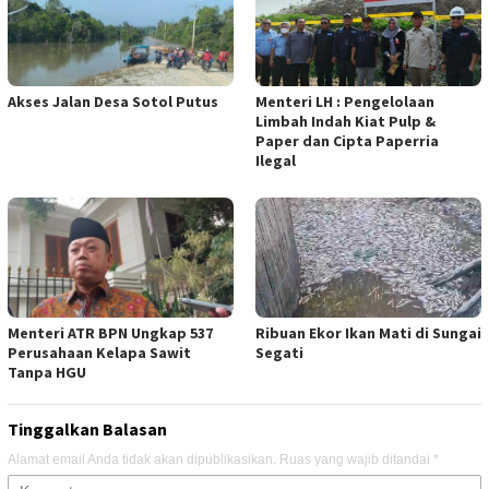
Akses Jalan Desa Sotol Putus
Menteri LH : Pengelolaan
Limbah Indah Kiat Pulp &
Paper dan Cipta Paperria
Ilegal
Menteri ATR BPN Ungkap 537
Ribuan Ekor Ikan Mati di Sungai
Perusahaan Kelapa Sawit
Segati
Tanpa HGU
Tinggalkan Balasan
Alamat email Anda tidak akan dipublikasikan.
Ruas yang wajib ditandai
*