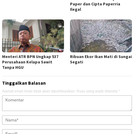
Paper dan Cipta Paperria
Ilegal
Menteri ATR BPN Ungkap 537
Ribuan Ekor Ikan Mati di Sungai
Perusahaan Kelapa Sawit
Segati
Tanpa HGU
Tinggalkan Balasan
Alamat email Anda tidak akan dipublikasikan.
Ruas yang wajib ditandai
*