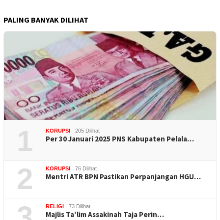
PALING BANYAK DILIHAT
1
KORUPSI
205 Dilihat
Per 30 Januari 2025 PNS Kabupaten Pelala…
2
KORUPSI
76 Dilihat
Mentri ATR BPN Pastikan Perpanjangan HGU…
3
RELIGI
73 Dilihat
Majlis Ta’lim Assakinah Taja Perin…