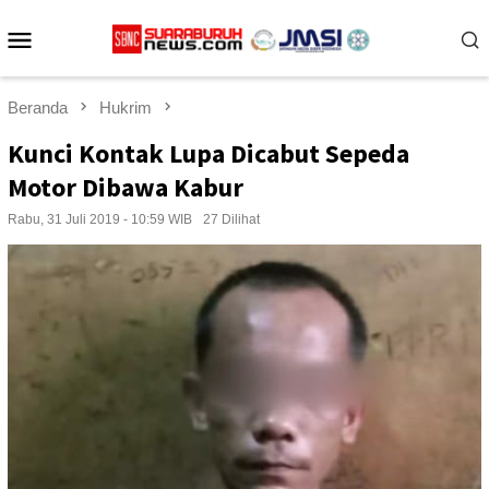
Loncat
Menu
ke
konten
Mobile
Beranda
Hukrim
Kunci Kontak Lupa Dicabut Sepeda
Motor Dibawa Kabur
Rabu, 31 Juli 2019 - 10:59 WIB
27 Dilihat