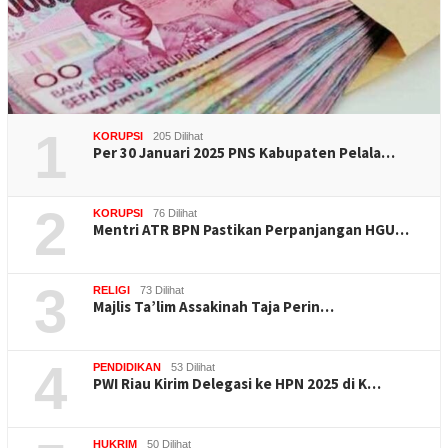
1
KORUPSI
205 Dilihat
Per 30 Januari 2025 PNS Kabupaten Pelala…
2
KORUPSI
76 Dilihat
Mentri ATR BPN Pastikan Perpanjangan HGU…
3
RELIGI
73 Dilihat
Majlis Ta’lim Assakinah Taja Perin…
4
PENDIDIKAN
53 Dilihat
PWI Riau Kirim Delegasi ke HPN 2025 di K…
HUKRIM
50 Dilihat