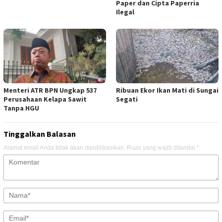
Paper dan Cipta Paperria
Ilegal
Menteri ATR BPN Ungkap 537
Ribuan Ekor Ikan Mati di Sungai
Perusahaan Kelapa Sawit
Segati
Tanpa HGU
Tinggalkan Balasan
Alamat email Anda tidak akan dipublikasikan.
Ruas yang wajib ditandai
*