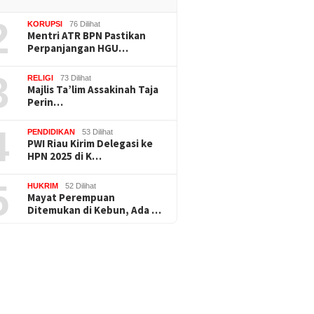
2
KORUPSI
76 Dilihat
Mentri ATR BPN Pastikan
Perpanjangan HGU…
3
RELIGI
73 Dilihat
Majlis Ta’lim Assakinah Taja
Perin…
4
PENDIDIKAN
53 Dilihat
PWI Riau Kirim Delegasi ke
HPN 2025 di K…
5
HUKRIM
52 Dilihat
Mayat Perempuan
Ditemukan di Kebun, Ada …