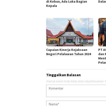
di Kebun, Ada Luka Bagian
Dala
Kepala
Capaian Kinerja Kejaksaan
PT AS
Negeri Pelalawan Tahun 2024
dan 
Ment
Pela
Tinggalkan Balasan
Alamat email Anda tidak akan dipublikasikan.