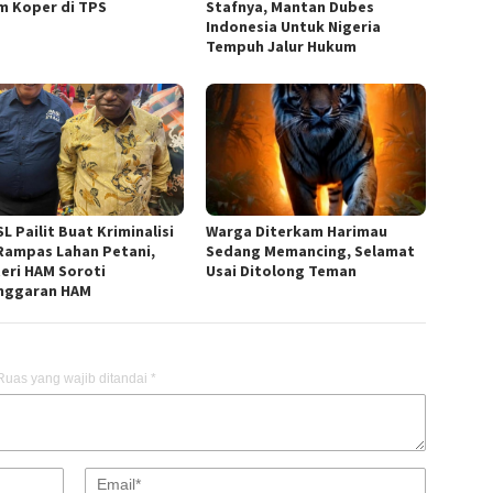
m Koper di TPS
Stafnya, Mantan Dubes
Indonesia Untuk Nigeria
Tempuh Jalur Hukum
L Pailit Buat Kriminalisi
Warga Diterkam Harimau
Rampas Lahan Petani,
Sedang Memancing, Selamat
eri HAM Soroti
Usai Ditolong Teman
nggaran HAM
Ruas yang wajib ditandai
*