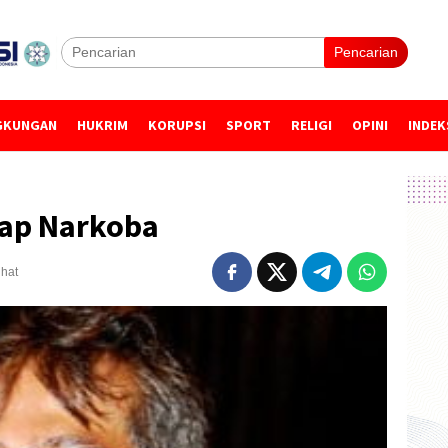
Pencarian
GKUNGAN
HUKRIM
KORUPSI
SPORT
RELIGI
OPINI
INDEK
gkap Narkoba
ihat