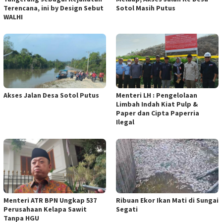
Terencana, ini by Design Sebut
Sotol Masih Putus
WALHI
Akses Jalan Desa Sotol Putus
Menteri LH : Pengelolaan
Limbah Indah Kiat Pulp &
Paper dan Cipta Paperria
Ilegal
Menteri ATR BPN Ungkap 537
Ribuan Ekor Ikan Mati di Sungai
Perusahaan Kelapa Sawit
Segati
Tanpa HGU