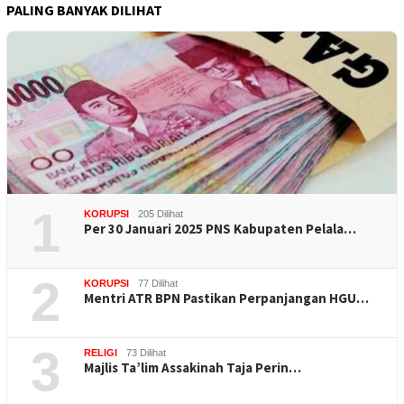
PALING BANYAK DILIHAT
1
KORUPSI
205 Dilihat
Per 30 Januari 2025 PNS Kabupaten Pelala…
2
KORUPSI
77 Dilihat
Mentri ATR BPN Pastikan Perpanjangan HGU…
3
RELIGI
73 Dilihat
Majlis Ta’lim Assakinah Taja Perin…