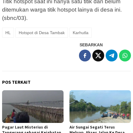
Titik hotspot saat ini hanya satu titik dan belum
ditemukan warga titik hotspot lainya di desa ini.
(sbnc/03).
HL
Hotspot di Desa Tambak
Karhutla
SEBARKAN
POS TERKAIT
Pagar Laut Misterius di
Air Sungai Segati Terus
Tangerang sebagai Kejahatan
Meluap, Akses Jalan Ke Desa