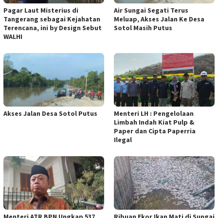
Pagar Laut Misterius di
Air Sungai Segati Terus
Tangerang sebagai Kejahatan
Meluap, Akses Jalan Ke Desa
Terencana, ini by Design Sebut
Sotol Masih Putus
WALHI
Akses Jalan Desa Sotol Putus
Menteri LH : Pengelolaan
Limbah Indah Kiat Pulp &
Paper dan Cipta Paperria
Ilegal
Menteri ATR BPN Ungkap 537
Ribuan Ekor Ikan Mati di Sungai