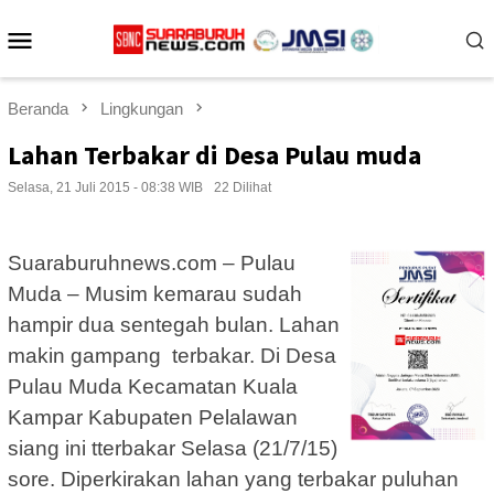
Loncat
Menu
ke
konten
Mobile
Beranda
Lingkungan
Lahan Terbakar di Desa Pulau muda
Selasa, 21 Juli 2015 - 08:38 WIB
22 Dilihat
Suaraburuhnews.com – Pulau
Muda – Musim kemarau sudah
hampir dua sentegah bulan. Lahan
makin gampang terbakar. Di Desa
Pulau Muda Kecamatan Kuala
Kampar Kabupaten Pelalawan
siang ini tterbakar Selasa (21/7/15)
sore. Diperkirakan lahan yang terbakar puluhan