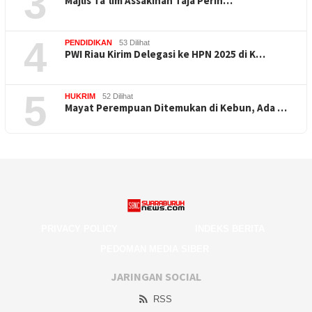
3
Majlis Ta’lim Assakinah Taja Perin…
4
PENDIDIKAN
53 Dilihat
PWI Riau Kirim Delegasi ke HPN 2025 di K…
5
HUKRIM
52 Dilihat
Mayat Perempuan Ditemukan di Kebun, Ada …
PRIVACY POLICY
INDEKS BERITA
PEDOMAN MEDIA SIBER
JARINGAN SOCIAL
RSS