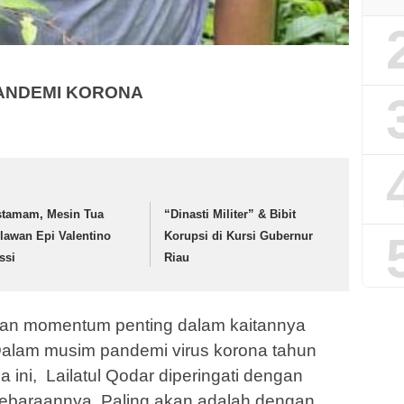
PANDEMI KORONA
stamam, Mesin Tua
“Dinasti Militer” & Bibit
lawan Epi Valentino
Korupsi di Kursi Gubernur
ssi
Riau
n momentum penting dalam kaitannya
alam musim pandemi virus korona tahun
 ini, Lailatul Qodar diperingati dengan
ebaraannya. Paling akan adalah dengan