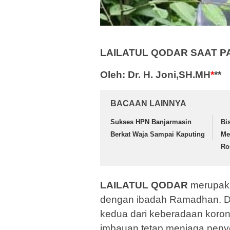
LAILATUL QODAR SAAT 
Oleh: Dr. H. Joni,SH.MH
*
**
BACAAN LAINNYA
Sukses HPN Banjarmasin
Bi
Berkat Waja Sampai Kaputing
Me
Ro
LAILATUL QODAR
merupaka
dengan ibadah Ramadhan. D
kedua dari keberadaan korona
imbauan tetap menjaga peny