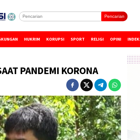
Pencarian
GKUNGAN
HUKRIM
KORUPSI
SPORT
RELIGI
OPINI
INDEK
SAAT PANDEMI KORONA