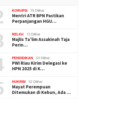
2
KORUPSI
76 Dilihat
Mentri ATR BPN Pastikan
Perpanjangan HGU…
3
RELIGI
73 Dilihat
Majlis Ta’lim Assakinah Taja
Perin…
4
PENDIDIKAN
53 Dilihat
PWI Riau Kirim Delegasi ke
HPN 2025 di K…
5
HUKRIM
52 Dilihat
Mayat Perempuan
Ditemukan di Kebun, Ada …