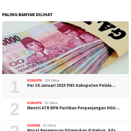
PALING BANYAK DILIHAT
1
KORUPSI
209 Dilihat
Per 30 Januari 2025 PNS Kabupaten Pelala…
2
KORUPSI
80 Dilihat
Mentri ATR BPN Pastikan Perpanjangan HGU…
HUKRIM
55 Dilihat
Mayat Perempuan Ditemukan di Kebun, Ada …