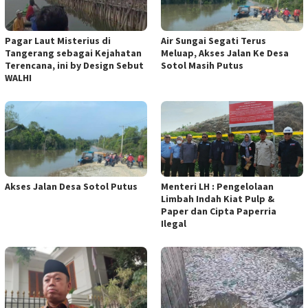
Pagar Laut Misterius di
Air Sungai Segati Terus
Tangerang sebagai Kejahatan
Meluap, Akses Jalan Ke Desa
Terencana, ini by Design Sebut
Sotol Masih Putus
WALHI
Akses Jalan Desa Sotol Putus
Menteri LH : Pengelolaan
Limbah Indah Kiat Pulp &
Paper dan Cipta Paperria
Ilegal