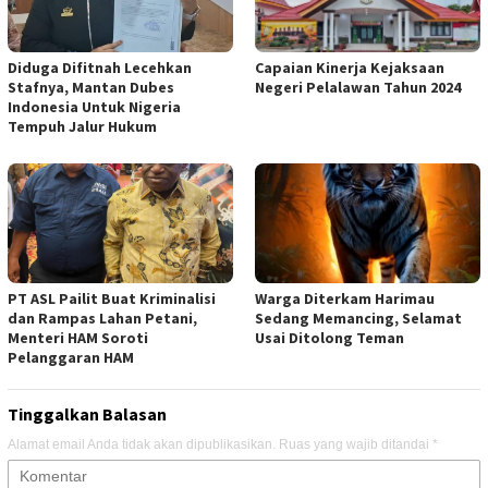
Diduga Difitnah Lecehkan
Capaian Kinerja Kejaksaan
Stafnya, Mantan Dubes
Negeri Pelalawan Tahun 2024
Indonesia Untuk Nigeria
Tempuh Jalur Hukum
PT ASL Pailit Buat Kriminalisi
Warga Diterkam Harimau
dan Rampas Lahan Petani,
Sedang Memancing, Selamat
Menteri HAM Soroti
Usai Ditolong Teman
Pelanggaran HAM
Tinggalkan Balasan
Alamat email Anda tidak akan dipublikasikan.
Ruas yang wajib ditandai
*