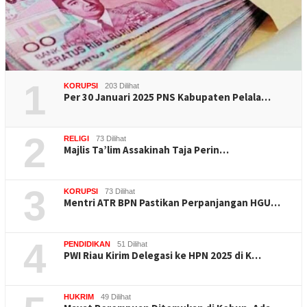
1
KORUPSI
203 Dilihat
Per 30 Januari 2025 PNS Kabupaten Pelala…
2
RELIGI
73 Dilihat
Majlis Ta’lim Assakinah Taja Perin…
3
KORUPSI
73 Dilihat
Mentri ATR BPN Pastikan Perpanjangan HGU…
4
PENDIDIKAN
51 Dilihat
PWI Riau Kirim Delegasi ke HPN 2025 di K…
HUKRIM
49 Dilihat