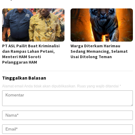
PT ASL Pailit Buat Kriminalisi
Warga Diterkam Harimau
dan Rampas Lahan Petani,
Sedang Memancing, Selamat
Menteri HAM Soroti
Usai Ditolong Teman
Pelanggaran HAM
Tinggalkan Balasan
Alamat email Anda tidak akan dipublikasikan.
Ruas yang wajib ditandai
*