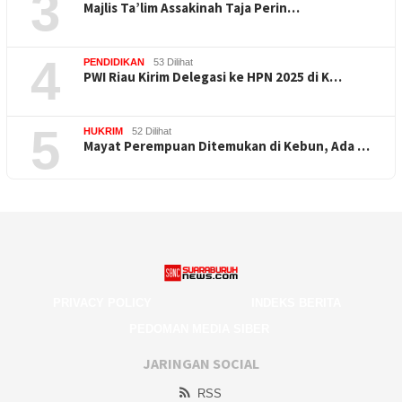
3
Majlis Ta’lim Assakinah Taja Perin…
4
PENDIDIKAN
53 Dilihat
PWI Riau Kirim Delegasi ke HPN 2025 di K…
5
HUKRIM
52 Dilihat
Mayat Perempuan Ditemukan di Kebun, Ada …
PRIVACY POLICY
INDEKS BERITA
PEDOMAN MEDIA SIBER
JARINGAN SOCIAL
RSS