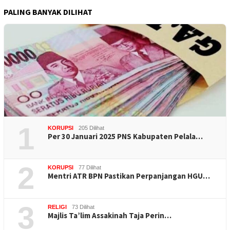
PALING BANYAK DILIHAT
1
KORUPSI
205 Dilihat
Per 30 Januari 2025 PNS Kabupaten Pelala…
2
KORUPSI
77 Dilihat
Mentri ATR BPN Pastikan Perpanjangan HGU…
3
RELIGI
73 Dilihat
Majlis Ta’lim Assakinah Taja Perin…