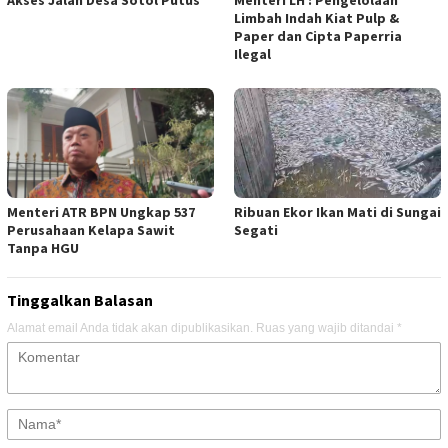
Akses Jalan Desa Sotol Putus
Menteri LH : Pengelolaan
Limbah Indah Kiat Pulp &
Paper dan Cipta Paperria
Ilegal
Menteri ATR BPN Ungkap 537
Ribuan Ekor Ikan Mati di Sungai
Perusahaan Kelapa Sawit
Segati
Tanpa HGU
Tinggalkan Balasan
Alamat email Anda tidak akan dipublikasikan.
Ruas yang wajib ditandai
*