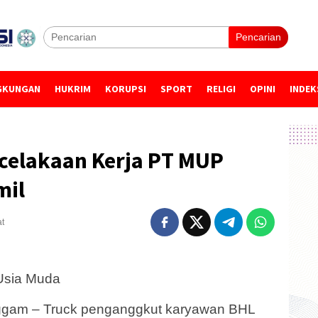
Pencarian
GKUNGAN
HUKRIM
KORUPSI
SPORT
RELIGI
OPINI
INDEK
celakaan Kerja PT MUP
mil
at
Usia Muda
gam – Truck penganggkut karyawan BHL