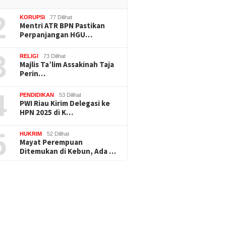
2
KORUPSI
77 Dilihat
Mentri ATR BPN Pastikan
Perpanjangan HGU…
3
RELIGI
73 Dilihat
Majlis Ta’lim Assakinah Taja
Perin…
4
PENDIDIKAN
53 Dilihat
PWI Riau Kirim Delegasi ke
HPN 2025 di K…
5
HUKRIM
52 Dilihat
Mayat Perempuan
Ditemukan di Kebun, Ada …