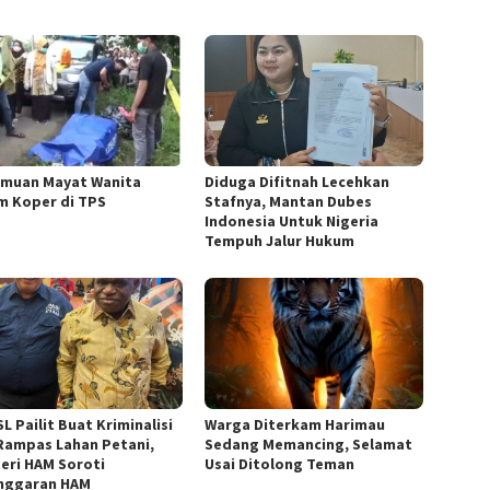
muan Mayat Wanita
Diduga Difitnah Lecehkan
m Koper di TPS
Stafnya, Mantan Dubes
Indonesia Untuk Nigeria
Tempuh Jalur Hukum
L Pailit Buat Kriminalisi
Warga Diterkam Harimau
Rampas Lahan Petani,
Sedang Memancing, Selamat
eri HAM Soroti
Usai Ditolong Teman
nggaran HAM