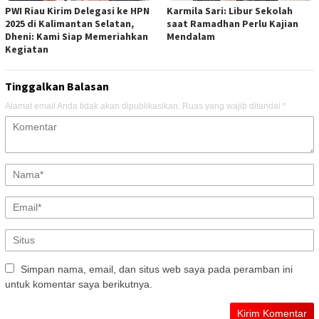
PWI Riau Kirim Delegasi ke HPN
Karmila Sari: Libur Sekolah
2025 di Kalimantan Selatan,
saat Ramadhan Perlu Kajian
Dheni: Kami Siap Memeriahkan
Mendalam
Kegiatan
Tinggalkan Balasan
Alamat email Anda tidak akan dipublikasikan.
Ruas yang wajib ditandai
*
Simpan nama, email, dan situs web saya pada peramban ini
untuk komentar saya berikutnya.