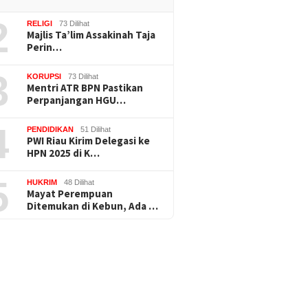
2
RELIGI
73 Dilihat
Majlis Ta’lim Assakinah Taja
Perin…
3
KORUPSI
73 Dilihat
Mentri ATR BPN Pastikan
Perpanjangan HGU…
4
PENDIDIKAN
51 Dilihat
PWI Riau Kirim Delegasi ke
HPN 2025 di K…
5
HUKRIM
48 Dilihat
Mayat Perempuan
Ditemukan di Kebun, Ada …