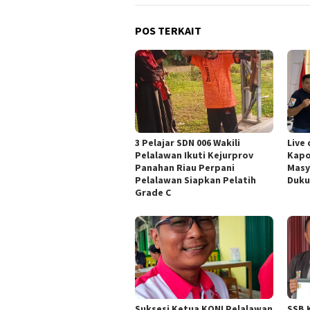
POS TERKAIT
3 Pelajar SDN 006 Wakili
Live 
Pelalawan Ikuti Kejurprov
Kapo
Panahan Riau Perpani
Masy
Pelalawan Siapkan Pelatih
Duku
Grade C
Suksesi Ketua KONI Pelalawan
SSB 