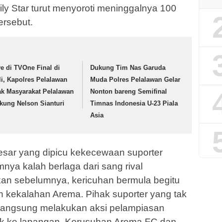
ily Star turut menyoroti meninggalnya 100
ersebut.
ve di TVOne Final di
Dukung Tim Nas Garuda
li, Kapolres Pelalawan
Muda Polres Pelalawan Gelar
ak Masyarakat Pelalawan
Nonton bareng Semifinal
kung Nelson Sianturi
Timnas Indonesia U-23 Piala
Asia
besar yang dipicu kekecewaan suporter
mnya kalah berlaga dari sang rival
akan sebelumnya, kericuhan bermula begitu
n kekalahan Arema. Pihak suporter yang tak
 langsung melakukan aksi pelampiasan
k ke lapangan. Kerusuhan Arema FC dan