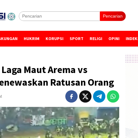
Pencarian
GKUNGAN
HUKRIM
KORUPSI
SPORT
RELIGI
OPINI
INDEK
t Laga Maut Arema vs
Menewaskan Ratusan Orang
at