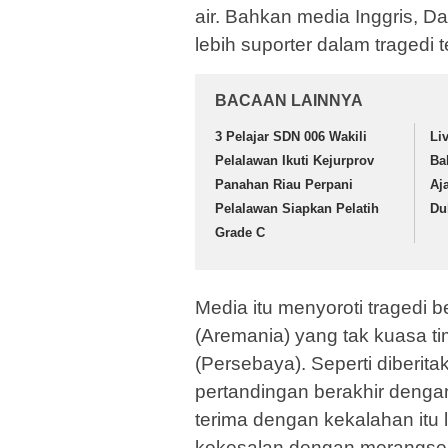
air. Bahkan media Inggris, Da
lebih suporter dalam tragedi t
BACAAN LAINNYA
3 Pelajar SDN 006 Wakili
Li
Pelalawan Ikuti Kejurprov
Ba
Panahan Riau Perpani
Aj
Pelalawan Siapkan Pelatih
Du
Grade C
Media itu menyoroti tragedi 
(Aremania) yang tak kuasa ti
(Persebaya). Seperti diberit
pertandingan berakhir denga
terima dengan kekalahan itu
kekesalan dengan merangse