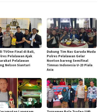
di TVOne Final di Bali,
Dukung Tim Nas Garuda Muda
lres Pelalawan Ajak
Polres Pelalawan Gelar
arakat Pelalawan
Nonton bareng Semifinal
ng Nelson Sianturi
Timnas Indonesia U-23 Piala
Asia
Kecamatan Langgam
Turnamen Bola Trofeo U40