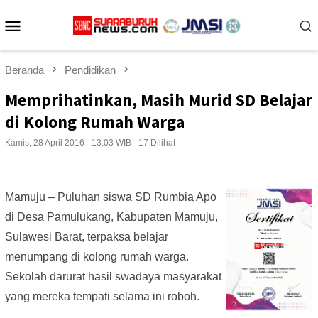
Loncat
Menu
ke
konten
Mobile
Beranda
Pendidikan
Memprihatinkan, Masih Murid SD Belajar
di Kolong Rumah Warga
Kamis, 28 April 2016 - 13:03 WIB
17 Dilihat
Mamuju – Puluhan siswa SD Rumbia Apo
di Desa Pamulukang, Kabupaten Mamuju,
Sulawesi Barat, terpaksa belajar
menumpang di kolong rumah warga.
Sekolah darurat hasil swadaya masyarakat
yang mereka tempati selama ini roboh.