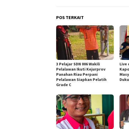
POS TERKAIT
3 Pelajar SDN 006 Wakili
Live 
Pelalawan Ikuti Kejurprov
Kapo
Panahan Riau Perpani
Masy
Pelalawan Siapkan Pelatih
Duku
Grade C