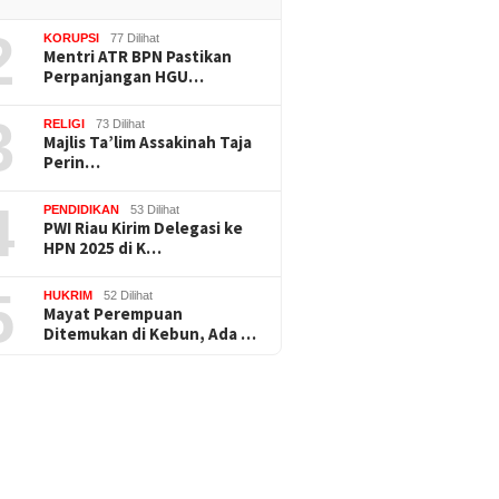
2
KORUPSI
77 Dilihat
Mentri ATR BPN Pastikan
Perpanjangan HGU…
3
RELIGI
73 Dilihat
Majlis Ta’lim Assakinah Taja
Perin…
4
PENDIDIKAN
53 Dilihat
PWI Riau Kirim Delegasi ke
HPN 2025 di K…
5
HUKRIM
52 Dilihat
Mayat Perempuan
Ditemukan di Kebun, Ada …