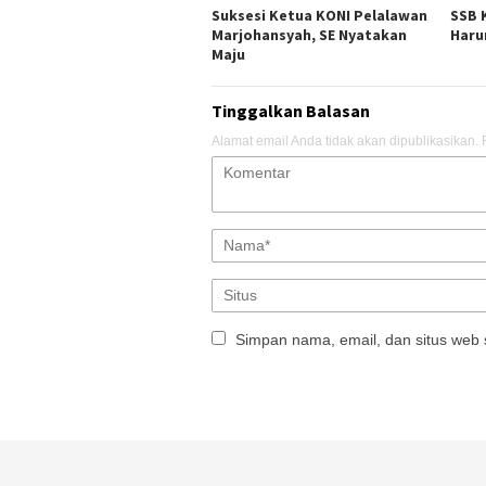
Suksesi Ketua KONI Pelalawan
SSB 
Marjohansyah, SE Nyatakan
Haru
Maju
Tinggalkan Balasan
Alamat email Anda tidak akan dipublikasikan.
Simpan nama, email, dan situs web 