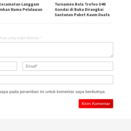
Kecamatan Langgam
Turnamen Bola Trofeo U40
mkan Nama Pelalawan
Gondai di Buka Dirangkai
Santunan Paket Kaum Duafa
Ruas yang wajib ditandai
*
saya pada peramban ini untuk komentar saya berikutnya.