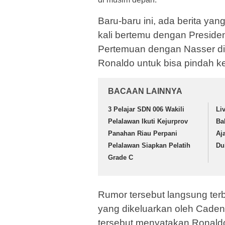
Baru-baru ini, ada berita ya
kali bertemu dengan Presiden
Pertemuan dengan Nasser did
Ronaldo untuk bisa pindah k
BACAAN LAINNYA
3 Pelajar SDN 006 Wakili
Li
Pelalawan Ikuti Kejurprov
Ba
Panahan Riau Perpani
Aj
Pelalawan Siapkan Pelatih
Du
Grade C
Rumor tersebut langsung terb
yang dikeluarkan oleh Caden
tersebut menyatakan Ronaldo