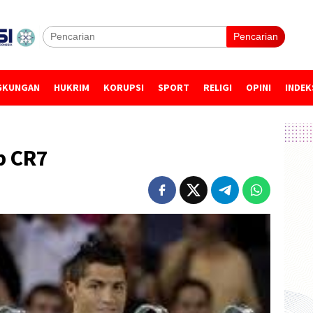
Pencarian
GKUNGAN
HUKRIM
KORUPSI
SPORT
RELIGI
OPINI
INDEK
b CR7