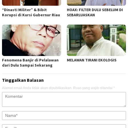
“Dinasti Militer” & Bibit
HOAX: FILTER DULU SEBELUM DI
Korupsi di Kursi Gubernur Riau
SEBARLUASKAN
Fenomena Banjir di Pelalawan
MELAWAN TIRANI EKOLOGIS
dari Dulu Sampai Sekarang
Tinggalkan Balasan
Alamat email Anda tidak akan dipublikasikan.
Ruas yang wajib ditandai
*