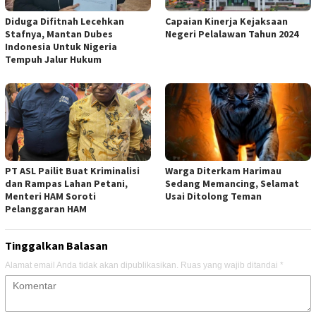
Diduga Difitnah Lecehkan
Capaian Kinerja Kejaksaan
Stafnya, Mantan Dubes
Negeri Pelalawan Tahun 2024
Indonesia Untuk Nigeria
Tempuh Jalur Hukum
PT ASL Pailit Buat Kriminalisi
Warga Diterkam Harimau
dan Rampas Lahan Petani,
Sedang Memancing, Selamat
Menteri HAM Soroti
Usai Ditolong Teman
Pelanggaran HAM
Tinggalkan Balasan
Alamat email Anda tidak akan dipublikasikan.
Ruas yang wajib ditandai
*