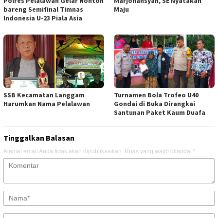
Polres Pelalawan Gelar Nonton
Marjohansyah, SE Nyatakan
bareng Semifinal Timnas
Maju
Indonesia U-23 Piala Asia
SSB Kecamatan Langgam
Turnamen Bola Trofeo U40
Harumkan Nama Pelalawan
Gondai di Buka Dirangkai
Santunan Paket Kaum Duafa
Tinggalkan Balasan
Alamat email Anda tidak akan dipublikasikan.
Ruas yang wajib ditandai
*