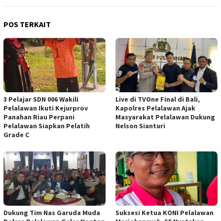
POS TERKAIT
3 Pelajar SDN 006 Wakili
Live di TVOne Final di Bali,
Pelalawan Ikuti Kejurprov
Kapolres Pelalawan Ajak
Panahan Riau Perpani
Masyarakat Pelalawan Dukung
Pelalawan Siapkan Pelatih
Nelson Sianturi
Grade C
Dukung Tim Nas Garuda Muda
Suksesi Ketua KONI Pelalawan