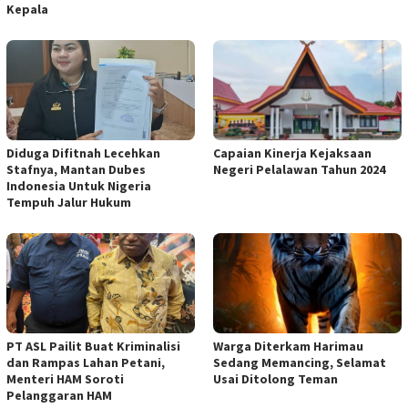
Kepala
Diduga Difitnah Lecehkan
Capaian Kinerja Kejaksaan
Stafnya, Mantan Dubes
Negeri Pelalawan Tahun 2024
Indonesia Untuk Nigeria
Tempuh Jalur Hukum
PT ASL Pailit Buat Kriminalisi
Warga Diterkam Harimau
dan Rampas Lahan Petani,
Sedang Memancing, Selamat
Menteri HAM Soroti
Usai Ditolong Teman
Pelanggaran HAM