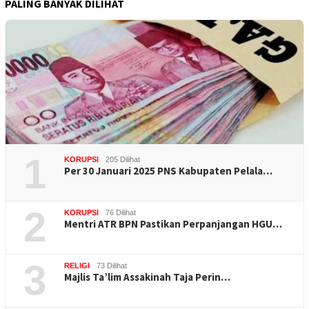
PALING BANYAK DILIHAT
1
KORUPSI
205 Dilihat
Per 30 Januari 2025 PNS Kabupaten Pelala…
2
KORUPSI
76 Dilihat
Mentri ATR BPN Pastikan Perpanjangan HGU…
3
RELIGI
73 Dilihat
Majlis Ta’lim Assakinah Taja Perin…