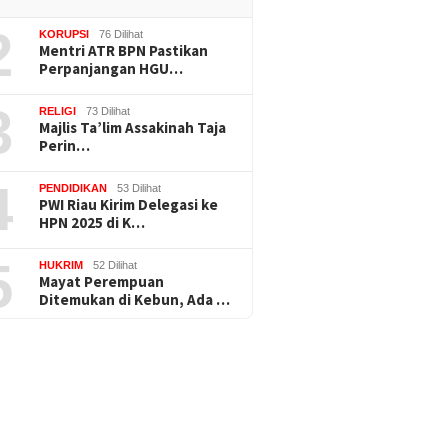
2
KORUPSI
76 Dilihat
Mentri ATR BPN Pastikan
Perpanjangan HGU…
3
RELIGI
73 Dilihat
Majlis Ta’lim Assakinah Taja
Perin…
4
PENDIDIKAN
53 Dilihat
PWI Riau Kirim Delegasi ke
HPN 2025 di K…
5
HUKRIM
52 Dilihat
Mayat Perempuan
Ditemukan di Kebun, Ada …