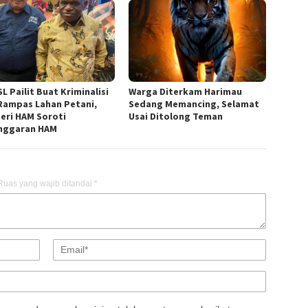
L Pailit Buat Kriminalisi
Warga Diterkam Harimau
Rampas Lahan Petani,
Sedang Memancing, Selamat
eri HAM Soroti
Usai Ditolong Teman
nggaran HAM
Ruas yang wajib ditandai
*