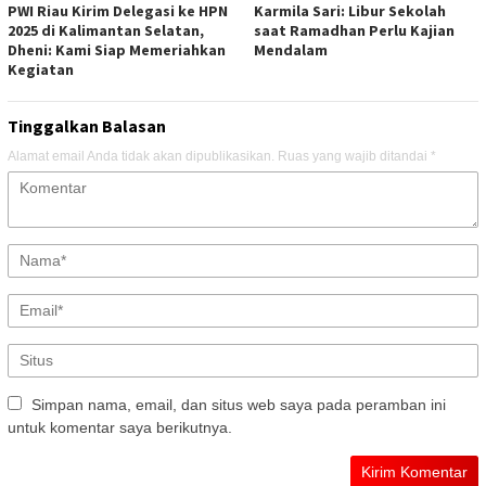
PWI Riau Kirim Delegasi ke HPN
Karmila Sari: Libur Sekolah
2025 di Kalimantan Selatan,
saat Ramadhan Perlu Kajian
Dheni: Kami Siap Memeriahkan
Mendalam
Kegiatan
Tinggalkan Balasan
Alamat email Anda tidak akan dipublikasikan.
Ruas yang wajib ditandai
*
Simpan nama, email, dan situs web saya pada peramban ini
untuk komentar saya berikutnya.