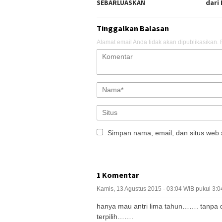
SEBARLUASKAN
dari
Tinggalkan Balasan
Alamat email Anda tidak akan dipublikasikan.
Simpan nama, email, dan situs web 
1 Komentar
Kamis, 13 Agustus 2015 - 03:04 WIB pukul 3:
hanya mau antri lima tahun……. tanpa di
terpilih…….