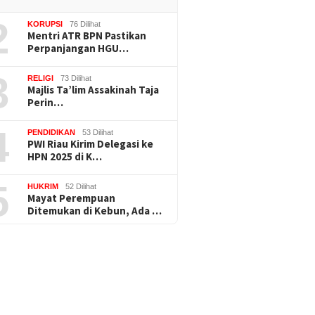
2
KORUPSI
76 Dilihat
Mentri ATR BPN Pastikan
Perpanjangan HGU…
3
RELIGI
73 Dilihat
Majlis Ta’lim Assakinah Taja
Perin…
4
PENDIDIKAN
53 Dilihat
PWI Riau Kirim Delegasi ke
HPN 2025 di K…
5
HUKRIM
52 Dilihat
Mayat Perempuan
Ditemukan di Kebun, Ada …