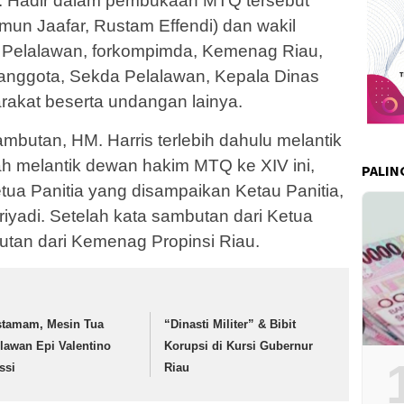
s. Hadir dalam pembukaan MTQ tersebut
mun Jaafar, Rustam Effendi) dan wakil
) Pelalawan, forkompimda, Kemenag Riau,
nggota, Sekda Pelalawan, Kepala Dinas
akat beserta undangan lainya.
butan, HM. Harris terlebih dahulu melantik
h melantik dewan hakim MTQ ke XIV ini,
PALIN
tua Panitia yang disampaikan Ketau Panitia,
yadi. Setelah kata sambutan dari Ketua
butan dari Kemenag Propinsi Riau.
stamam, Mesin Tua
“Dinasti Militer” & Bibit
lawan Epi Valentino
Korupsi di Kursi Gubernur
ssi
Riau