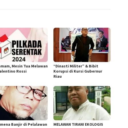
amam, Mesin Tua Melawan
“Dinasti Militer” & Bibit
Valentino Rossi
Korupsi di Kursi Gubernur
Riau
mena Banjir di Pelalawan
MELAWAN TIRANI EKOLOGIS