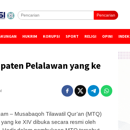
Pencarian
GKUNGAN
HUKRIM
KORUPSI
SPORT
RELIGI
OPINI
INDEK
paten Pelalawan yang ke
at
m – Musabaqoh Tilawatil Qur’an (MTQ)
 yang ke XIV dibuka secara resmi oleh