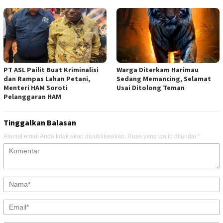
PT ASL Pailit Buat Kriminalisi
Warga Diterkam Harimau
dan Rampas Lahan Petani,
Sedang Memancing, Selamat
Menteri HAM Soroti
Usai Ditolong Teman
Pelanggaran HAM
Tinggalkan Balasan
Alamat email Anda tidak akan dipublikasikan.
Ruas yang wajib ditandai
*