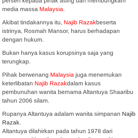
persen kepada pihak asing dan membungkam
media massa
Malaysia
.
Akibat tindakannya itu,
Najib Razak
beserta
istrinya, Rosmah Mansor, harus berhadapan
dengan hukum.
Bukan hanya kasus korupsinya saja yang
terungkap.
Pihak berwenang
Malaysia
juga menemukan
keterlibatan
Najib Razak
dalam kasus
pembunuhan wanita bernama Altantuya Shaaribu
tahun 2006 silam.
Rupanya Altantuya adalam wanita simpanan
Najib
Razak
.
Altantuya dilahirkan pada tahun 1978 dari