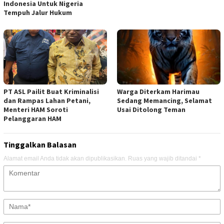
Indonesia Untuk Nigeria
Tempuh Jalur Hukum
PT ASL Pailit Buat Kriminalisi
Warga Diterkam Harimau
dan Rampas Lahan Petani,
Sedang Memancing, Selamat
Menteri HAM Soroti
Usai Ditolong Teman
Pelanggaran HAM
Tinggalkan Balasan
Alamat email Anda tidak akan dipublikasikan.
Ruas yang wajib ditandai
*