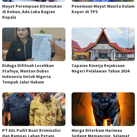
Mayat Perempuan Ditemukan
Penemuan Mayat Wanita Dalam
di Kebun, Ada Luka Bagian
Koper di TPS
Kepala
Diduga Difitnah Lecehkan
Capaian Kinerja Kejaksaan
Stafnya, Mantan Dubes
Negeri Pelalawan Tahun 2024
Indonesia Untuk Nigeria
Tempuh Jalur Hukum
PT ASL Pailit Buat Kriminalisi
Warga Diterkam Harimau
dan Rampas Lahan Petani,
Sedang Memancing, Selamat