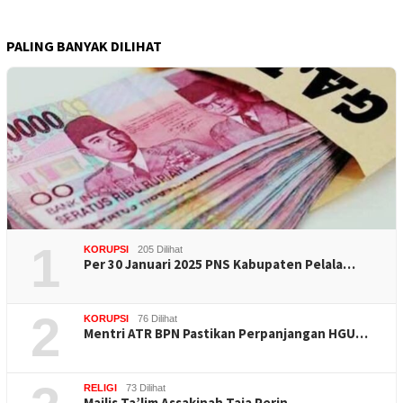
PALING BANYAK DILIHAT
1
KORUPSI
205 Dilihat
Per 30 Januari 2025 PNS Kabupaten Pelala…
2
KORUPSI
76 Dilihat
Mentri ATR BPN Pastikan Perpanjangan HGU…
RELIGI
73 Dilihat
Majlis Ta’lim Assakinah Taja Perin…