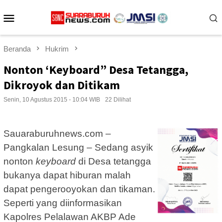
Loncat
Menu
ke
konten
Mobile
Beranda
Hukrim
Nonton ‘Keyboard” Desa Tetangga,
Dikroyok dan Ditikam
Senin, 10 Agustus 2015 - 10:04 WIB
22 Dilihat
Sauaraburuhnews.com –
Pangkalan Lesung – Sedang asyik
nonton
keyboard
di Desa tetangga
bukanya dapat hiburan malah
dapat pengerooyokan dan tikaman.
Seperti yang diinformasikan
Kapolres Pelalawan AKBP Ade