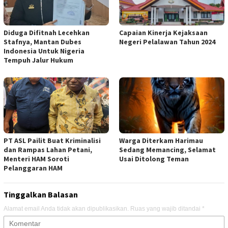
Diduga Difitnah Lecehkan
Capaian Kinerja Kejaksaan
Stafnya, Mantan Dubes
Negeri Pelalawan Tahun 2024
Indonesia Untuk Nigeria
Tempuh Jalur Hukum
PT ASL Pailit Buat Kriminalisi
Warga Diterkam Harimau
dan Rampas Lahan Petani,
Sedang Memancing, Selamat
Menteri HAM Soroti
Usai Ditolong Teman
Pelanggaran HAM
Tinggalkan Balasan
Alamat email Anda tidak akan dipublikasikan.
Ruas yang wajib ditandai
*