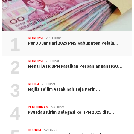
1
KORUPSI
205 Dilihat
Per 30 Januari 2025 PNS Kabupaten Pelala…
2
KORUPSI
76 Dilihat
Mentri ATR BPN Pastikan Perpanjangan HGU…
3
RELIGI
73 Dilihat
Majlis Ta’lim Assakinah Taja Perin…
4
PENDIDIKAN
53 Dilihat
PWI Riau Kirim Delegasi ke HPN 2025 di K…
HUKRIM
52 Dilihat