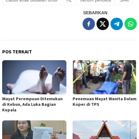
Cabuli anak dibawah umur
HL
oknum pendeta
SIAK
SEBARKAN
POS TERKAIT
Mayat Perempuan Ditemukan
Penemuan Mayat Wanita Dalam
di Kebun, Ada Luka Bagian
Koper di TPS
Kepala