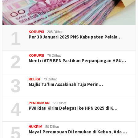
1
KORUPSI
205 Dilihat
Per 30 Januari 2025 PNS Kabupaten Pelala…
2
KORUPSI
76 Dilihat
Mentri ATR BPN Pastikan Perpanjangan HGU…
3
RELIGI
73 Dilihat
Majlis Ta’lim Assakinah Taja Perin…
4
PENDIDIKAN
53 Dilihat
PWI Riau Kirim Delegasi ke HPN 2025 di K…
5
HUKRIM
50 Dilihat
Mayat Perempuan Ditemukan di Kebun, Ada …