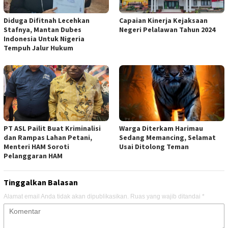
Diduga Difitnah Lecehkan
Capaian Kinerja Kejaksaan
Stafnya, Mantan Dubes
Negeri Pelalawan Tahun 2024
Indonesia Untuk Nigeria
Tempuh Jalur Hukum
PT ASL Pailit Buat Kriminalisi
Warga Diterkam Harimau
dan Rampas Lahan Petani,
Sedang Memancing, Selamat
Menteri HAM Soroti
Usai Ditolong Teman
Pelanggaran HAM
Tinggalkan Balasan
Alamat email Anda tidak akan dipublikasikan.
Ruas yang wajib ditandai
*